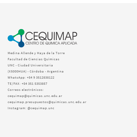
Medina Allende y Haya de la Torre
Facultad de Ciencias Químicas
UNC - Ciudad Universitaria
(X5000HUA) - Córdoba - Argentina
WhatsApp: +54 9 3512838122
TE/FAX: +54 351 5353857
Correos electrónicos:
cequimap@quimicas.unc.edu.ar
cequimap.presupuestos@quimicas.unc.edu.ar
Instagram: @cequimap.unc