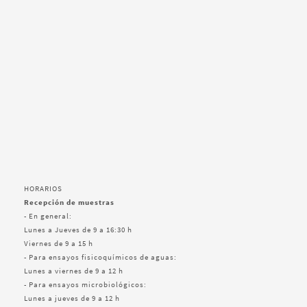
HORARIOS
Recepción de muestras
- En general:
Lunes a Jueves de 9 a 16:30 h
Viernes de 9 a 15 h
- Para ensayos fisicoquímicos de aguas:
Lunes a viernes de 9 a 12 h
- Para ensayos microbiológicos:
Lunes a jueves de 9 a 12 h