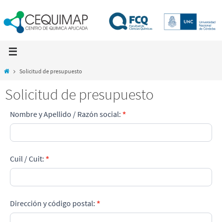
Skip
to
content
Home
Solicitud de presupuesto
Solicitud de presupuesto
Solicitud
Nombre y Apellido / Razón social:
*
de
presupuesto
Cuil / Cuit:
*
Dirección y código postal:
*