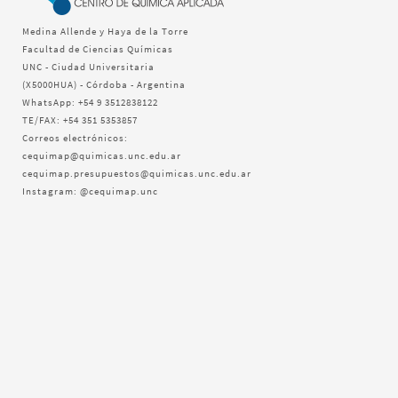
Medina Allende y Haya de la Torre
Facultad de Ciencias Químicas
UNC - Ciudad Universitaria
(X5000HUA) - Córdoba - Argentina
WhatsApp: +54 9 3512838122
TE/FAX: +54 351 5353857
Correos electrónicos:
cequimap@quimicas.unc.edu.ar
cequimap.presupuestos@quimicas.unc.edu.ar
Instagram: @cequimap.unc