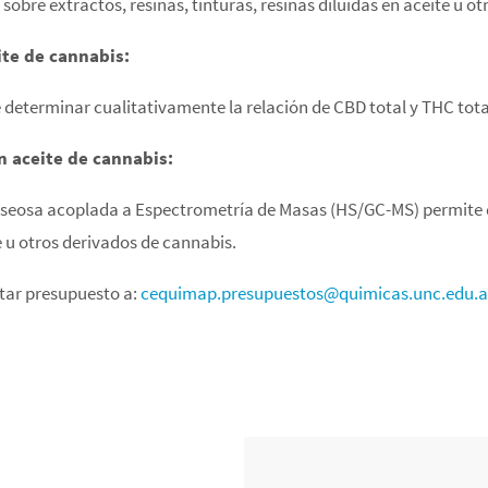
obre extractos, resinas, tinturas, resinas diluidas en aceite u o
ite de cannabis:
determinar cualitativamente la relación de CBD total y THC tota
n aceite de cannabis:
seosa acoplada a Espectrometría de Masas (HS/GC-MS) permite d
te u otros derivados de cannabis.
citar presupuesto a:
cequimap.presupuestos@quimicas.unc.edu.a