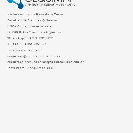
Medina Allende y Haya de la Torre
Facultad de Ciencias Químicas
UNC - Ciudad Universitaria
(X5000HUA) - Córdoba - Argentina
WhatsApp: +54 9 3512838122
TE/FAX: +54 351 5353857
Correos electrónicos:
cequimap@quimicas.unc.edu.ar
cequimap.presupuestos@quimicas.unc.edu.ar
Instagram: @cequimap.unc